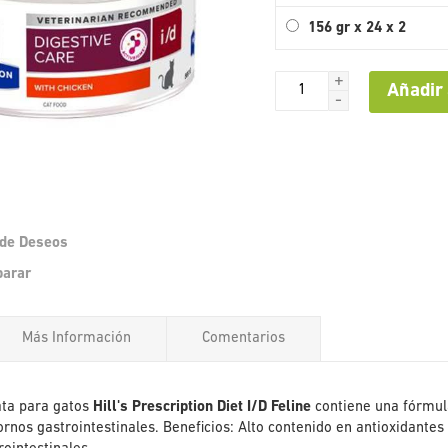
156 gr x 24 x 2
+
Añadir 
-
a de Deseos
Saltar
parar
al
comienzo
de
Más Información
Comentarios
la
galería
de
imágenes
ata para gatos
Hill's Prescription Diet I/D Feline
contiene una fórmul
ornos gastrointestinales. Beneficios: Alto contenido en antioxidantes 