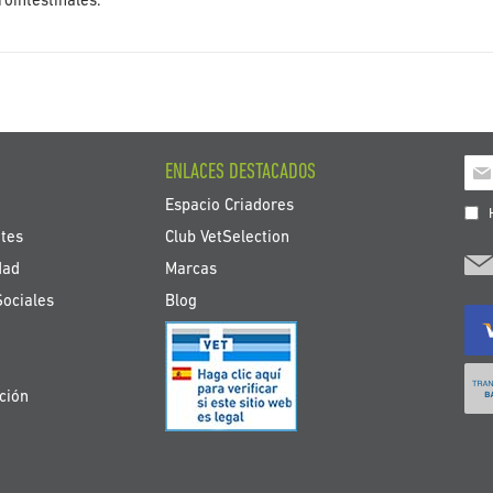
rointestinales.
Ins
ENLACES DESTACADOS
a
Espacio Criadores
nue
H
bole
tes
Club VetSelection
de
dad
Marcas
noti
Sociales
Blog
ción