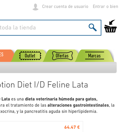
Crear cuenta de usuario
Entrar
Mi carrito de
ES
Outlet
Ofertas
Marcas
ption Diet I/D Feline Lata
D Lata
es una
dieta veterinaria húmeda para gatos,
ra el tratamiento de las
alteraciones gastrointestinales
, la
xocrina, y la pancreatitis aguda sin hiperlipidemia.
64.47 €