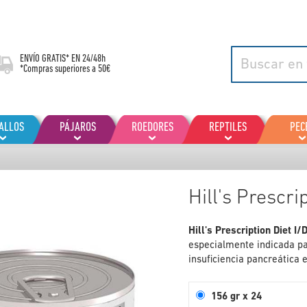
ENVÍO GRATIS* EN
24/48h
*Compras superiores a 50€
ALLOS
PÁJAROS
ROEDORES
REPTILES
PEC
Hill's Prescri
Hill's Prescription Diet I/
especialmente indicada pa
insuficiencia pancreática e
156 gr x 24