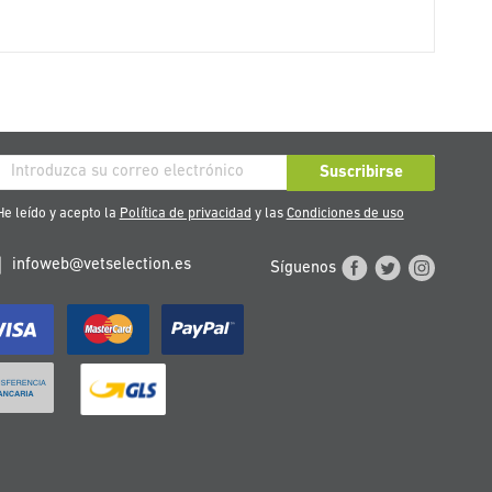
críbase
Suscribirse
stro
e leído y acepto la
Política de privacidad
y las
Condiciones de uso
tín
infoweb@vetselection.es
Síguenos
cias: