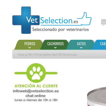
Ir
al
contenido
PERROS
CACHORROS
GATOS
CAB
Inicio
Hill's Prescription Diet I/D Feline Lata
Saltar
al
final
de
la
galería
de
imágenes