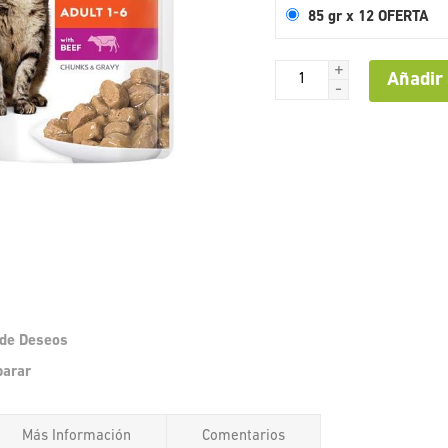
85 gr x 12 OFERTA
+
Añadir 
-
a de Deseos
Saltar
parar
al
comienzo
de
Más Información
Comentarios
la