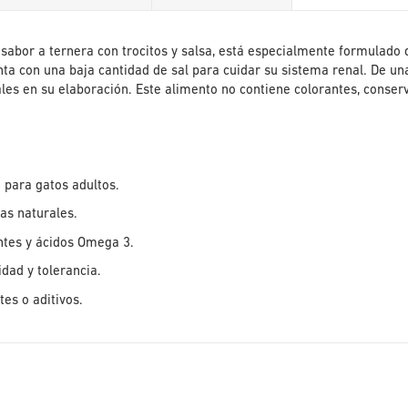
galería
de
imágenes
 sabor a ternera con trocitos y salsa, está especialmente formulado
ta con una baja cantidad de sal para cuidar su sistema renal. De una 
ales en su elaboración. Este alimento no contiene colorantes, conser
para gatos adultos.
ras naturales.
ntes y ácidos Omega 3.
lidad y tolerancia.
tes o aditivos.