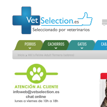
Ir
al
contenido
PERROS
CACHORROS
GATOS
CAB
Inicio
Hill's Feline Adult Ternera (sobres)
Saltar
al
final
de
la
galería
de
imágenes