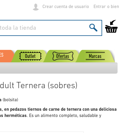
Crear cuenta de usuario
Entrar
Mi carrito de
ES
Outlet
Ofertas
Marcas
Adult Ternera (sobres)
a
(bolsita)
, en pedazos tiernos de carne de ternera con una deliciosa
tas herméticas
. Es un alimento completo, saludable y