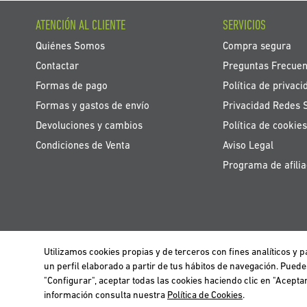
ATENCIÓN AL CLIENTE
SERVICIOS
Quiénes Somos
Compra segura
Contactar
Preguntas Frecuen
Formas de pago
Política de privaci
Formas y gastos de envío
Privacidad Redes 
Devoluciones y cambios
Política de cookies
Condiciones de Venta
Aviso Legal
Programa de afilia
Utilizamos cookies propias y de terceros con fines analíticos y
Utilizamos cookies propias y de terceros para realizar el análisis de la n
BELGIË / BELGIQUE
un perfil elaborado a partir de tus hábitos de navegación. Pued
información clica
aquí
.
"Configurar", aceptar todas las cookies haciendo clic en "Acept
información consulta nuestra
Política de Cookies
.
Cerrar
Copyr