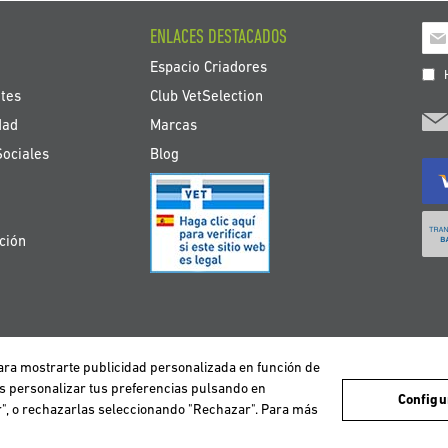
Ins
ENLACES DESTACADOS
a
Espacio Criadores
nue
H
bole
tes
Club VetSelection
de
dad
Marcas
noti
Sociales
Blog
ción
 para mostrarte publicidad personalizada en función de
avegación de los usuarios y de este modo poder ofrecer un mejor servicio. Si co
DEUTSCHLAND
ESPAÑA
FRANCE
ITALIA
NEDERLAND
ÖS
es personalizar tus preferencias pulsando en
Configu
ar", o rechazarlas seleccionando "Rechazar". Para más
ight © 2026 Vetselection. Tienda de animales online. Todos los derechos reser