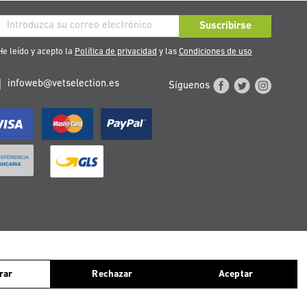
críbase
Suscribirse
stro
e leído y acepto la
Política de privacidad
y las
Condiciones de uso
tín
infoweb@vetselection.es
Síguenos
cias:
ntinuas navegando, consideramos que aceptas el uso de ellas. Para más
TERREICH
PORTUGAL
rar
Rechazar
Aceptar
vados.