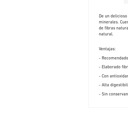
De un delicioso
minerales. Cuen
de fibras natur
natural.
Ventajas:
- Recomendado 
- Elaborado fib
- Con antioxida
- Alta digestibi
- Sin conservan