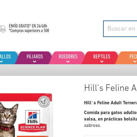
ENVÍO GRATIS* EN
24/48h
*Compras superiores a 50€
ALLOS
PÁJAROS
ROEDORES
REPTILES
PEC
Hill's Feline 
Hill´s Feline Adult Terner
Comida para gatos adultos
salsa, en prácticas bolsi
sabroso.