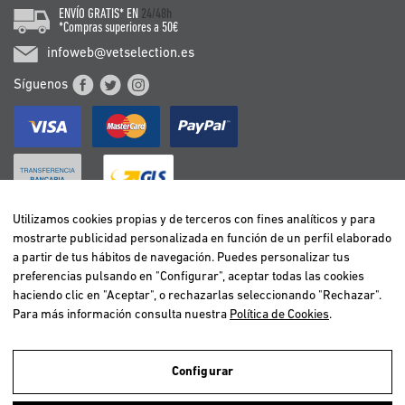
ENVÍO GRATIS* EN
24/48h
*Compras superiores a 50€
infoweb@vetselection.es
Síguenos
Utilizamos cookies propias y de terceros con fines analíticos y para
mostrarte publicidad personalizada en función de un perfil elaborado
BELGIË / BELGIQUE
a partir de tus hábitos de navegación. Puedes personalizar tus
DEUTSCHLAND
preferencias pulsando en "Configurar", aceptar todas las cookies
ESPAÑA
haciendo clic en "Aceptar", o rechazarlas seleccionando "Rechazar".
Para más información consulta nuestra
Política de Cookies
.
FRANCE
ITALIA
NEDERLAND
Configurar
ÖSTERREICH
Utilizamos cookies propias y de terceros para realizar el análisis de la