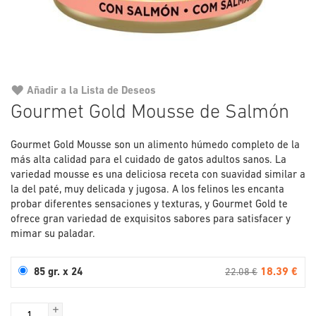
Añadir a la Lista de Deseos
Saltar
Gourmet Gold Mousse de Salmón
al
comienzo
Gourmet Gold Mousse son un alimento húmedo completo de la
de
más alta calidad para el cuidado de gatos adultos sanos. La
la
variedad mousse es una deliciosa receta con suavidad similar a
galería
la del paté, muy delicada y jugosa. A los felinos les encanta
de
probar diferentes sensaciones y texturas, y Gourmet Gold te
imágenes
ofrece gran variedad de exquisitos sabores para satisfacer y
mimar su paladar.
18.39 €
85 gr. x 24
22.08 €
+