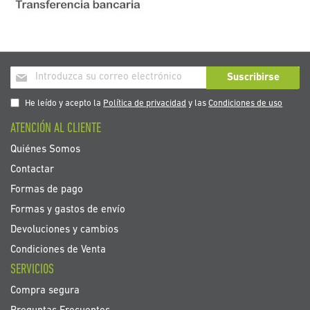
Inscríbase
Suscribirse
a
nuestro
He leído y acepto la
Política de privacidad
y las
Condiciones de uso
boletín
ATENCIÓN AL CLIENTE
de
noticias:
Quiénes Somos
Contactar
Formas de pago
Formas y gastos de envío
Devoluciones y cambios
Condiciones de Venta
SERVICIOS
Compra segura