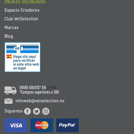
ENLACES DESTACADOS
Espacio Criadores
Club VetSelection
Marcas
Blog
ENVÍO GRATIS* EN
24/48h
*Compras superiores a 50€
infoweb@vetselection.es
Síguenos