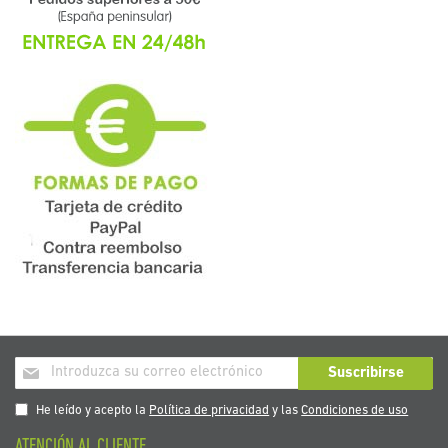
Inscríbase
Suscribirse
a
nuestro
He leído y acepto la
Política de privacidad
y las
Condiciones de uso
boletín
ATENCIÓN AL CLIENTE