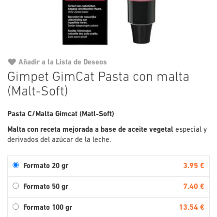
Añadir a la Lista de Deseos
Saltar
Gimpet GimCat Pasta con malta
al
(Malt-Soft)
comienzo
de
la
Pasta C/Malta Gimcat (Matl-Soft)
galería
Malta con receta mejorada a base de aceite vegetal
especial y
de
derivados del azúcar de la leche.
imágenes
3.95 €
Formato 20 gr
7.40 €
Formato 50 gr
13.54 €
Formato 100 gr