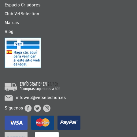
Espacio Criadores
Club VetSelection
Marcas
Blog
ENVÍO GRATIS* EN
24/48h
*Compras superiores a 50€
infoweb@vetselection.es
Síguenos