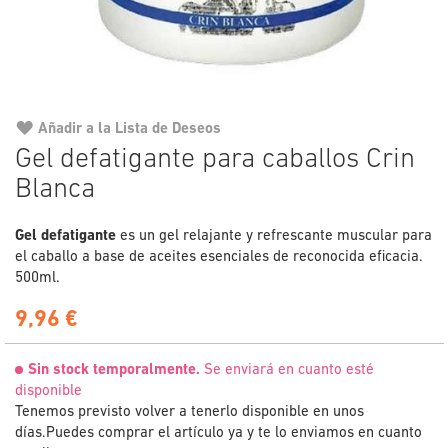
Añadir a la Lista de Deseos
Saltar
Gel defatigante para caballos Crin
al
Blanca
comienzo
de
la
Gel defatigante
es un gel relajante y refrescante muscular para
galería
el caballo a base de aceites esenciales de reconocida eficacia.
de
500ml.
imágenes
9,96 €
Sin stock temporalmente.
Se enviará en cuanto esté
disponible
Tenemos previsto volver a tenerlo disponible en unos
días.
Puedes comprar el artículo ya y te lo enviamos en cuanto