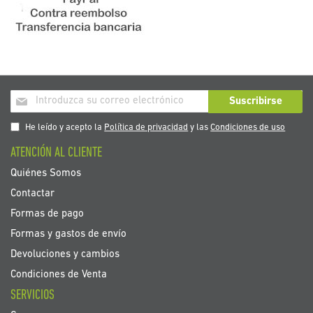
Inscríbase
Suscribirse
a
nuestro
He leído y acepto la
Política de privacidad
y las
Condiciones de uso
boletín
ATENCIÓN AL CLIENTE
de
noticias:
Quiénes Somos
Contactar
Formas de pago
Formas y gastos de envío
Devoluciones y cambios
Condiciones de Venta
SERVICIOS