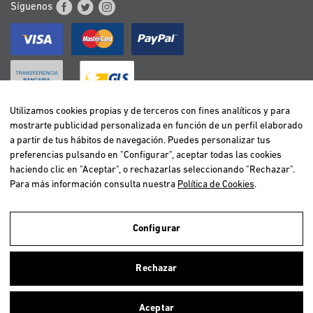
Síguenos
Utilizamos cookies propias y de terceros con fines analíticos y para
mostrarte publicidad personalizada en función de un perfil elaborado
BELGIË / BELGIQUE
a partir de tus hábitos de navegación. Puedes personalizar tus
DEUTSCHLAND
preferencias pulsando en "Configurar", aceptar todas las cookies
ESPAÑA
haciendo clic en "Aceptar", o rechazarlas seleccionando "Rechazar".
Para más información consulta nuestra
Política de Cookies
.
FRANCE
ITALIA
NEDERLAND
Configurar
ÖSTERREICH
Utilizamos cookies propias y de terceros para realizar el análisis de la
navegación de los usuarios y de este modo poder ofrecer un mejor
PORTUGAL
Rechazar
servicio. Si continuas navegando, consideramos que aceptas el uso de
ellas. Para más información clica
aquí
.
Aceptar
Copyright © 2026 Vetselection. Tienda de animales online. Todos los