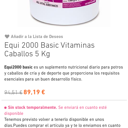
Añadir a la Lista de Deseos
Saltar
Equi 2000 Basic Vitaminas
al
Caballos 5 Kg
comienzo
de
la
Equi2000 basic
es un suplemento nutricional diario para potros
galería
y caballos de cría y de deporte que proporciona los requisitos
de
esenciales para un buen desarrollo físico.
imágenes
89,19 €
94,51 €
Sin stock temporalmente.
Se enviará en cuanto esté
disponible
Tenemos previsto volver a tenerlo disponible en unos
días.
Puedes comprar el artículo ya y te lo enviamos en cuanto