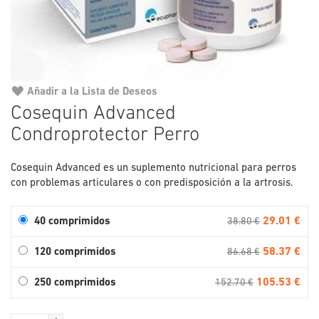
Añadir a la Lista de Deseos
Saltar
Cosequin Advanced
al
Condroprotector Perro
comienzo
de
la
Cosequin Advanced es un suplemento nutricional para perros
galería
con problemas articulares o con predisposición a la artrosis.
de
imágenes
29.01 €
40 comprimidos
38.80 €
58.37 €
120 comprimidos
86.68 €
105.53 €
250 comprimidos
152.70 €