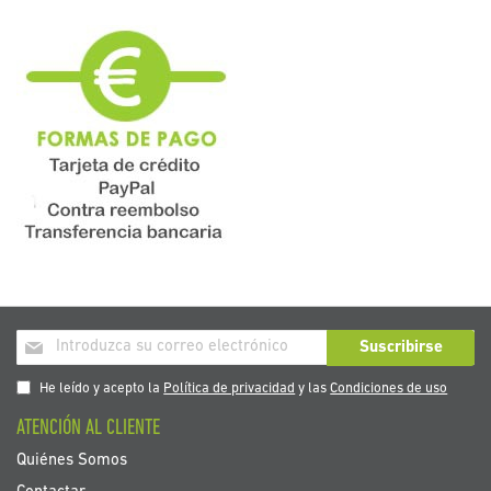
Inscríbase
Suscribirse
a
nuestro
He leído y acepto la
Política de privacidad
y las
Condiciones de uso
boletín
ATENCIÓN AL CLIENTE
de
noticias:
Quiénes Somos