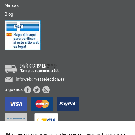
Marcas
Blog
ENVÍO GRATIS* EN
24/48h
*Compras superiores a 50€
infoweb@vetselection.es
Síguenos
Utilizamos cookies propias y de terceros con fines analíticos y para