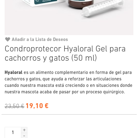
Añadir a la Lista de Deseos
Saltar
Condroprotecor Hyaloral Gel para
al
cachorros y gatos (50 ml)
comienzo
de
la
Hyaloral
es un alimento complementario en forma de gel para
galería
cachorros y gatos, que ayuda a reforzar las articulaciones
de
cuando nuestra mascota está creciendo o en situaciones donde
imágenes
nuestra mascota acaba de pasar por un proceso quirúrgico.
19,10 €
23,50 €
+
-