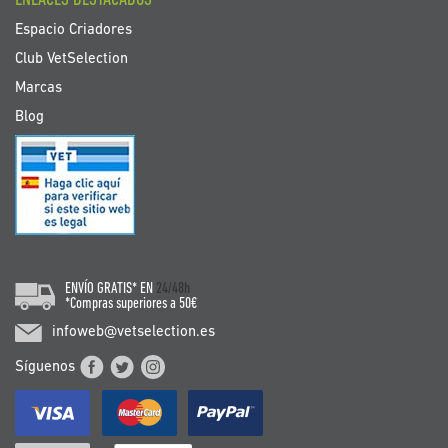
ENLACES DESTACADOS
Espacio Criadores
Club VetSelection
Marcas
Blog
ENVÍO GRATIS* EN
24/48h
*Compras superiores a 50€
infoweb@vetselection.es
Síguenos