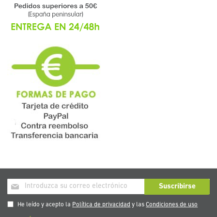
Inscríbase
Suscribirse
a
nuestro
He leído y acepto la
Política de privacidad
y las
Condiciones de uso
boletín