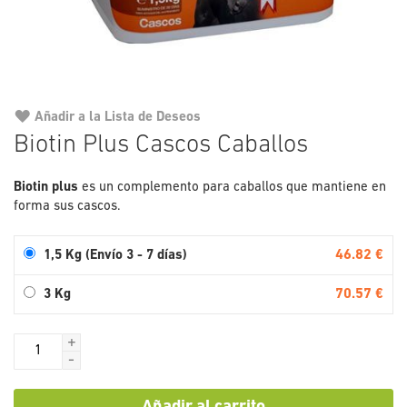
Añadir a la Lista de Deseos
Saltar
Biotin Plus Cascos Caballos
al
comienzo
Biotin plus
es un complemento para caballos que mantiene en
de
forma sus cascos.
la
galería
de
46.82 €
1,5 Kg (Envío 3 - 7 días)
imágenes
70.57 €
3 Kg
+
-