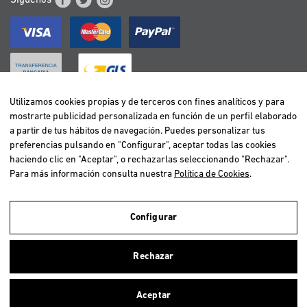
Síguenos
Utilizamos cookies propias y de terceros con fines analíticos y para
mostrarte publicidad personalizada en función de un perfil elaborado
BELGIË / BELGIQUE
a partir de tus hábitos de navegación. Puedes personalizar tus
DEUTSCHLAND
preferencias pulsando en "Configurar", aceptar todas las cookies
ESPAÑA
haciendo clic en "Aceptar", o rechazarlas seleccionando "Rechazar".
Para más información consulta nuestra
Política de Cookies
.
FRANCE
ITALIA
NEDERLAND
Configurar
ÖSTERREICH
Utilizamos cookies propias y de terceros para realizar el análisis de la
navegación de los usuarios y de este modo poder ofrecer un mejor
PORTUGAL
Rechazar
servicio. Si continuas navegando, consideramos que aceptas el uso de
ellas. Para más información clica
aquí
.
Aceptar
Copyright © 2026 Vetselection. Tienda de animales online. Todos los
Cerrar