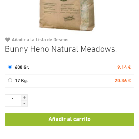
Añadir a la Lista de Deseos
Saltar
Bunny Heno Natural Meadows.
al
comienzo
de
9.14 €
600 Gr.
la
galería
20.36 €
17 Kg.
de
imágenes
+
-
Añadir al carrito