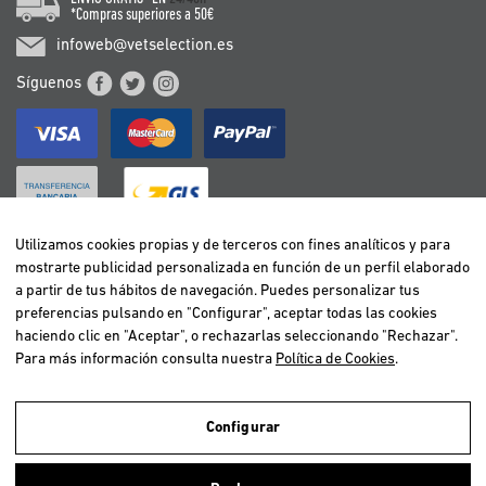
*Compras superiores a 50€
infoweb@vetselection.es
Síguenos
Utilizamos cookies propias y de terceros con fines analíticos y para
mostrarte publicidad personalizada en función de un perfil elaborado
BELGIË / BELGIQUE
a partir de tus hábitos de navegación. Puedes personalizar tus
DEUTSCHLAND
preferencias pulsando en "Configurar", aceptar todas las cookies
ESPAÑA
haciendo clic en "Aceptar", o rechazarlas seleccionando "Rechazar".
Para más información consulta nuestra
Política de Cookies
.
FRANCE
ITALIA
NEDERLAND
Configurar
ÖSTERREICH
Utilizamos cookies propias y de terceros para realizar el análisis de la
navegación de los usuarios y de este modo poder ofrecer un mejor