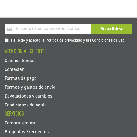
Inscríbase
Suscribirse
a
nuestro
He leído y acepto la
Política de privacidad
y las
Condiciones de uso
boletín
ATENCIÓN AL CLIENTE
de
noticias:
Quiénes Somos
Contactar
Formas de pago
Formas y gastos de envío
Devoluciones y cambios
Condiciones de Venta
SERVICIOS
Compra segura
Preguntas Frecuentes