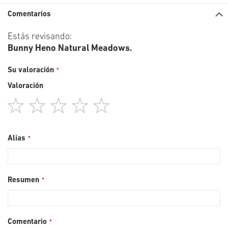
Comentarios
Estás revisando:
Bunny Heno Natural Meadows.
Su valoración
Valoración
1
2
3
4
5
star
stars
stars
stars
stars
Alias
Resumen
Comentario