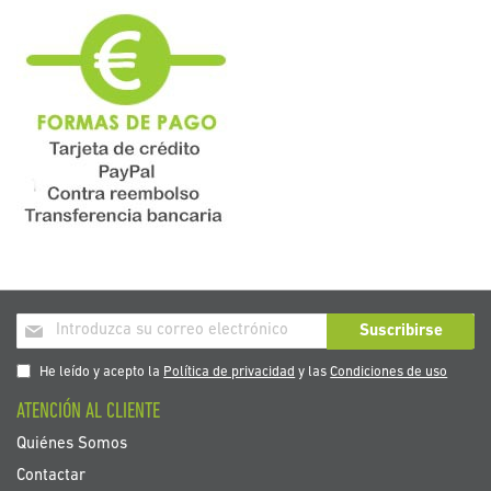
Inscríbase
Suscribirse
a
nuestro
He leído y acepto la
Política de privacidad
y las
Condiciones de uso
boletín
ATENCIÓN AL CLIENTE
de
noticias:
Quiénes Somos
Contactar