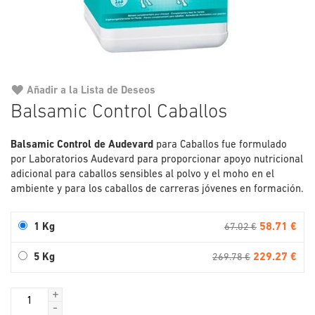
Añadir a la Lista de Deseos
Saltar
Balsamic Control Caballos
al
comienzo
Balsamic Control
de Audevard
para Caballos fue formulado
de
por Laboratorios Audevard para proporcionar apoyo nutricional
la
adicional para caballos sensibles al polvo y el moho en el
galería
ambiente y para los caballos de carreras jóvenes en formación.
de
imágenes
58.71 €
1 Kg
67.02 €
229.27 €
5 Kg
269.78 €
+
-