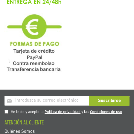
Inscríbase
Suscribirse
a
nuestro
He leído y acepto la
Política de privacidad
y las
Condiciones de uso
boletín
ATENCIÓN AL CLIENTE
de
noticias:
Quiénes Somos