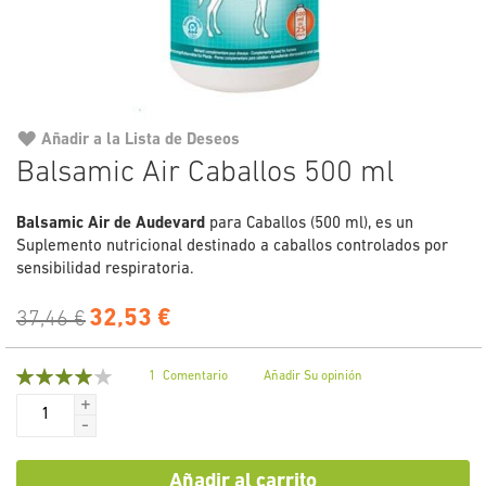
Añadir a la Lista de Deseos
Saltar
Balsamic Air Caballos 500 ml
al
comienzo
Balsamic Air de Audevard
para Caballos (500 ml), es un
de
Suplemento nutricional destinado a caballos controlados por
la
sensibilidad respiratoria.
galería
de
32,53 €
imágenes
37,46 €
Valoración:
1
Comentario
Añadir Su opinión
80
100
% of
+
-
Añadir al carrito