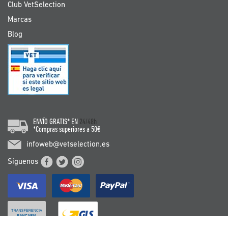
Club VetSelection
Marcas
Blog
ENVÍO GRATIS* EN
24/48h
*Compras superiores a 50€
infoweb@vetselection.es
Síguenos