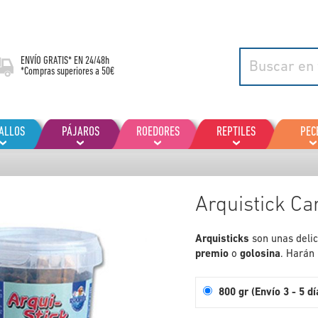
ENVÍO GRATIS* EN
24/48h
*Compras superiores a 50€
ALLOS
PÁJAROS
ROEDORES
REPTILES
PEC
Arquistick Ca
Arquisticks
son unas deli
premio
o
golosina
. Harán 
800 gr (Envío 3 - 5 dí