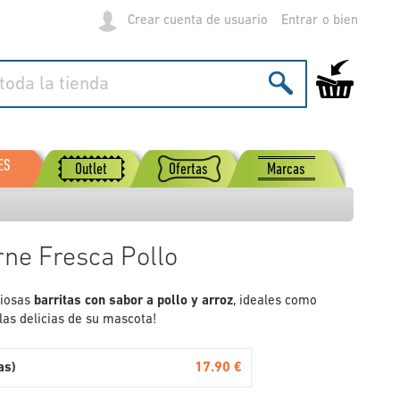
Crear cuenta de usuario
Entrar
Mi carrito de
ES
Outlet
Ofertas
Marcas
rne Fresca Pollo
ciosas
barritas con sabor a pollo y arroz
, ideales como
las delicias de su mascota!
17.90 €
as)