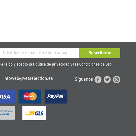
críbase
Suscribirse
stro
e leído y acepto la
Política de privacidad
y las
Condiciones de uso
tín
infoweb@vetselection.es
Síguenos
cias: