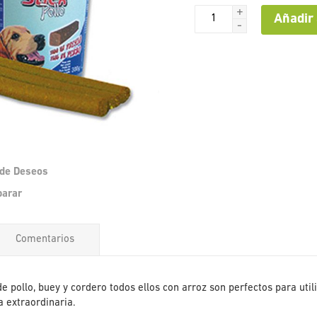
+
Añadir 
-
a de Deseos
Saltar
parar
al
comienzo
de
Comentarios
la
galería
de
imágenes
de pollo, buey y cordero todos ellos con arroz son perfectos para ut
 extraordinaria.