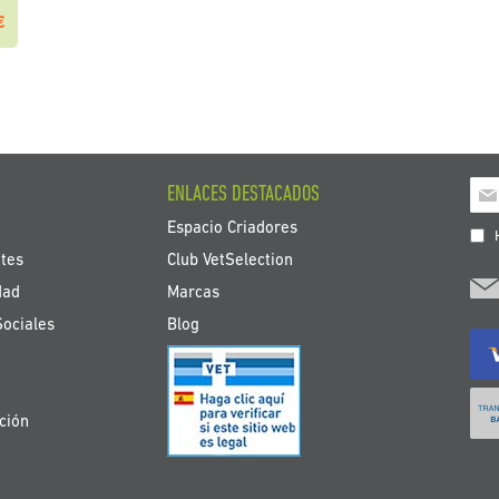
€
Ins
ENLACES DESTACADOS
a
Espacio Criadores
nue
H
bole
tes
Club VetSelection
de
dad
Marcas
noti
Sociales
Blog
ción