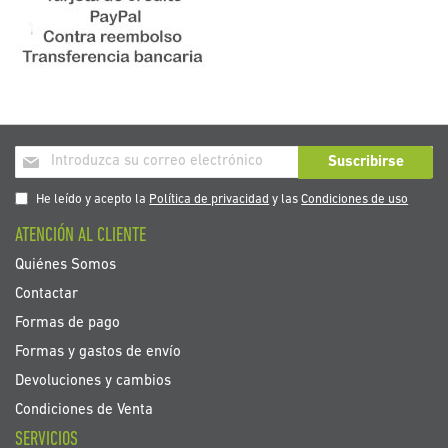
Inscríbase
Suscribirse
a
nuestro
He leído y acepto la
Política de privacidad
y las
Condiciones de uso
boletín
ATENCIÓN AL CLIENTE
de
noticias:
Quiénes Somos
Contactar
Formas de pago
Formas y gastos de envío
Devoluciones y cambios
Condiciones de Venta
SERVICIOS