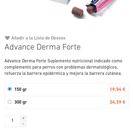
Añadir a la Lista de Deseos
Saltar
Advance Derma Forte
al
comienzo
Advance Derma Forte Suplemento nutricional indicado como
de
complemento para perros con problemas dermatológicos,
la
refuerza la barrera epidérmica y mejora la barrera cutánea.
galería
de
imágenes
19.54 €
150 gr
34.39 €
300 gr
+
-