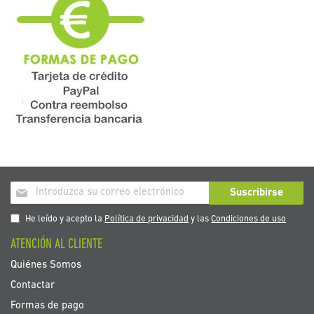
Inscríbase
Suscribirse
a
nuestro
He leído y acepto la
Política de privacidad
y las
Condiciones de uso
boletín
ATENCIÓN AL CLIENTE
de
noticias:
Quiénes Somos
Contactar
Formas de pago