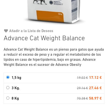
Añadir a la Lista de Deseos
Saltar
Advance Cat Weight Balance
al
comienzo
Advance Cat Weight Balance es un pienso para gatos que ayuda
de
a reducir el exceso de peso y a regular el metabolismo de los
la
lípidos en caso de hiperlipidemia, bajo en grasas. Advance
galería
Weight Balance es el sucesor de Advance Obesity
de
imágenes
17.12 €
1,5 kg
19.02 €
27.46 €
3 Kg.
29.16 €
58.97 €
8 Kg
70.38 €