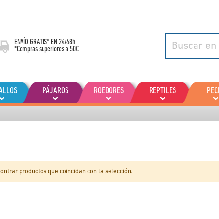
ENVÍO GRATIS* EN
24/48h
*Compras superiores a 50€
ALLOS
PÁJAROS
ROEDORES
REPTILES
PEC
ntrar productos que coincidan con la selección.