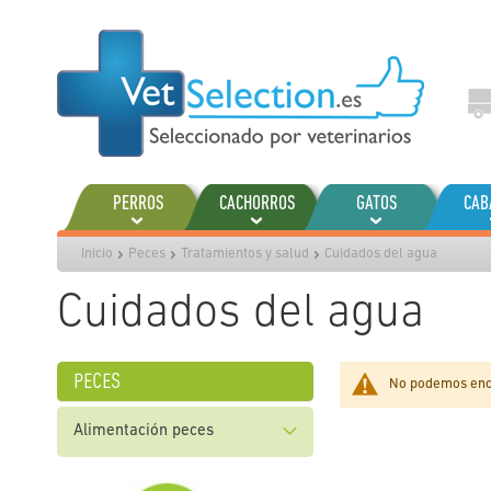
Ir
al
contenido
PERROS
CACHORROS
GATOS
CAB
Inicio
Peces
Tratamientos y salud
Cuidados del agua
Cuidados del agua
peces
No podemos enco
Alimentación peces