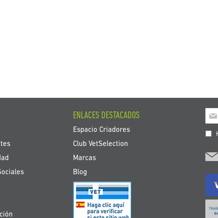
Ins
ENLACES DESTACADOS
a
Espacio Criadores
nue
H
bole
tes
Club VetSelection
de
dad
Marcas
noti
Sociales
Blog
ción