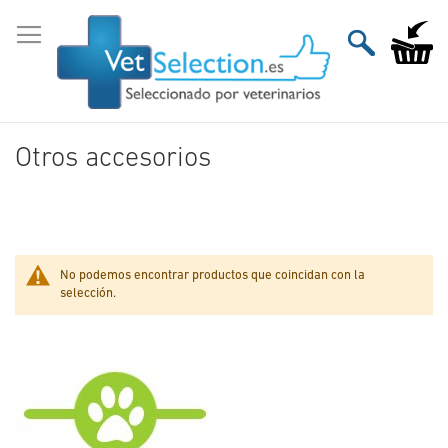
Ir
al
Mi carri
contenido
Otros accesorios
No podemos encontrar productos que coincidan con la
selección.