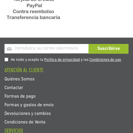
Inscríbase
Suscribirse
a
nuestro
He leído y acepto la
Política de privacidad
y las
Condiciones de uso
boletín
ATENCIÓN AL CLIENTE
de
noticias:
Quiénes Somos
Contactar
Formas de pago
Formas y gastos de envío
Devoluciones y cambios
Condiciones de Venta
SERVICIOS