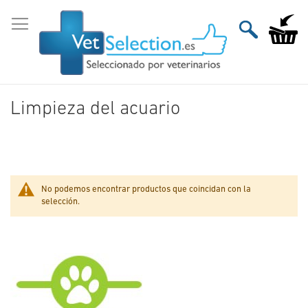
Ir
al
Mi carri
contenido
Limpieza del acuario
No podemos encontrar productos que coincidan con la
selección.