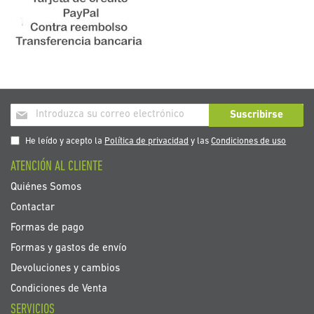
Inscríbase
Suscribirse
a
nuestro
He leído y acepto la
Política de privacidad
y las
Condiciones de uso
boletín
ATENCIÓN AL CLIENTE
de
noticias:
Quiénes Somos
Contactar
Formas de pago
Formas y gastos de envío
Devoluciones y cambios
Condiciones de Venta
SERVICIOS