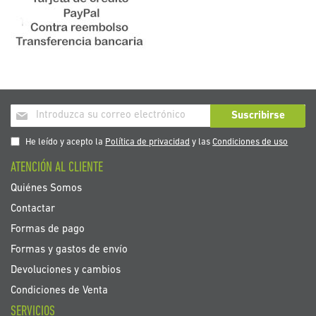
Inscríbase
Suscribirse
a
nuestro
He leído y acepto la
Política de privacidad
y las
Condiciones de uso
boletín
ATENCIÓN AL CLIENTE
de
noticias:
Quiénes Somos
Contactar
Formas de pago
Formas y gastos de envío
Devoluciones y cambios
Condiciones de Venta
SERVICIOS