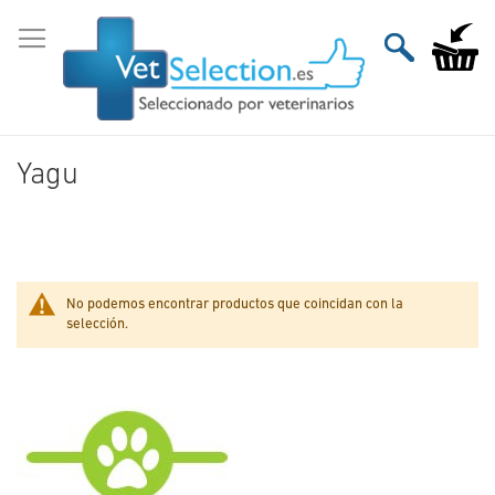
Ir
al
Mi carri
contenido
Yagu
No podemos encontrar productos que coincidan con la
selección.