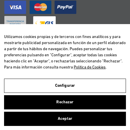
Utilizamos cookies propias y de terceros con fines analíticos y para
mostrarte publicidad personalizada en función de un perfil elaborado
BELGIË / BELGIQUE
a partir de tus hábitos de navegación. Puedes personalizar tus
DEUTSCHLAND
preferencias pulsando en "Configurar", aceptar todas las cookies
ESPAÑA
haciendo clic en "Aceptar", o rechazarlas seleccionando "Rechazar".
Para más información consulta nuestra
Política de Cookies
.
FRANCE
ITALIA
NEDERLAND
Configurar
ÖSTERREICH
Utilizamos cookies propias y de terceros para realizar el análisis de la
navegación de los usuarios y de este modo poder ofrecer un mejor
PORTUGAL
Rechazar
servicio. Si continuas navegando, consideramos que aceptas el uso de
ellas. Para más información clica
aquí
.
Aceptar
Copyright © 2026 Vetselection. Tienda de animales online. Todos los
Cerrar
derechos reservados.