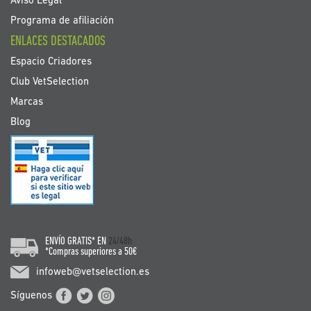
Aviso Legal
Programa de afiliación
ENLACES DESTACADOS
Espacio Criadores
Club VetSelection
Marcas
Blog
ENVÍO GRATIS* EN
24/48h
*Compras superiores a 50€
infoweb@vetselection.es
Síguenos