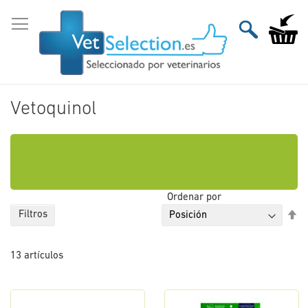
Ir
al
Mi carri
contenido
Vetoquinol
Ordenar por
Fi
Filtros
Di
De
13
artículos