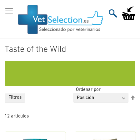
Ir
al
Mi carri
contenido
Taste of the Wild
Ordenar por
Fi
Filtros
Di
De
12
artículos