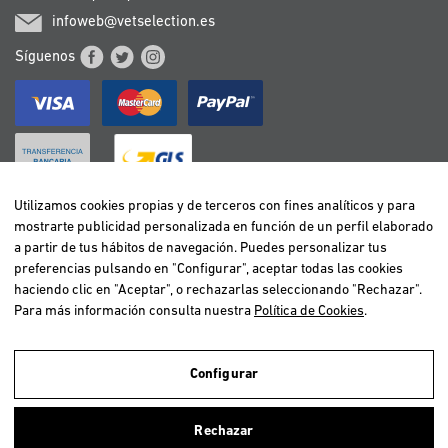
infoweb@vetselection.es
Síguenos
Utilizamos cookies propias y de terceros con fines analíticos y para
mostrarte publicidad personalizada en función de un perfil elaborado
BELGIË / BELGIQUE
a partir de tus hábitos de navegación. Puedes personalizar tus
DEUTSCHLAND
preferencias pulsando en "Configurar", aceptar todas las cookies
ESPAÑA
haciendo clic en "Aceptar", o rechazarlas seleccionando "Rechazar".
Para más información consulta nuestra
Política de Cookies
.
FRANCE
ITALIA
NEDERLAND
Configurar
ÖSTERREICH
Utilizamos cookies propias y de terceros para realizar el análisis de la
navegación de los usuarios y de este modo poder ofrecer un mejor
PORTUGAL
Rechazar
servicio. Si continuas navegando, consideramos que aceptas el uso de