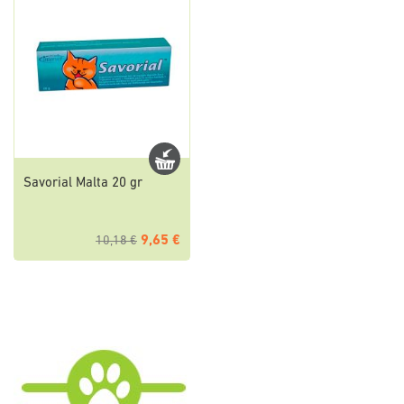
Savorial Malta 20 gr
9,65 €
10,18 €