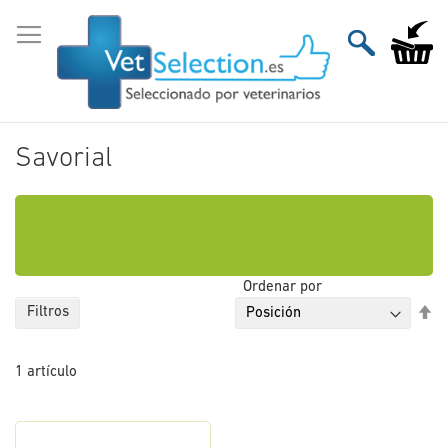
Ir
al
Mi carri
contenido
Savorial
Ordenar por
Fi
Filtros
Di
De
1
artículo