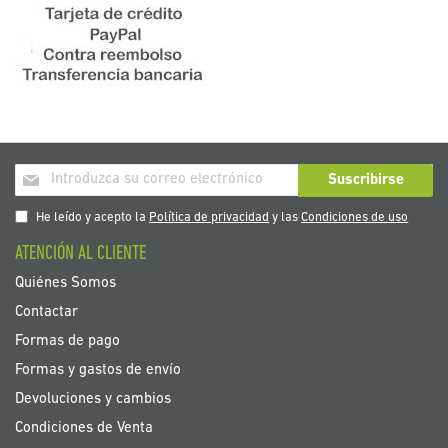
Inscríbase
Suscribirse
a
nuestro
He leído y acepto la
Política de privacidad
y las
Condiciones de uso
boletín
ATENCIÓN AL CLIENTE
de
noticias:
Quiénes Somos
Contactar
Formas de pago
Formas y gastos de envío
Devoluciones y cambios
Condiciones de Venta