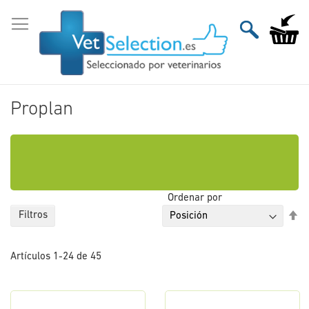
Ir
al
Mi carri
contenido
Proplan
Ordenar por
Fi
Filtros
Di
De
Artículos
1
-
24
de
45