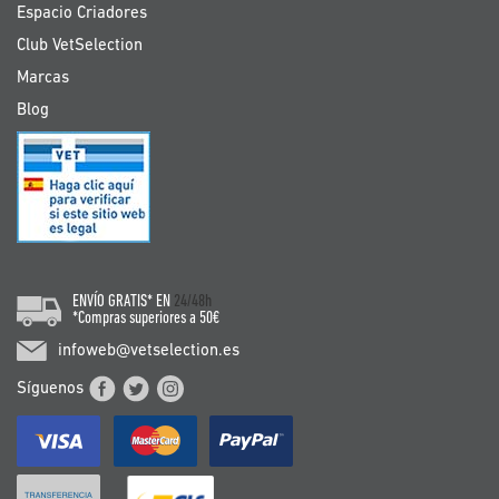
Espacio Criadores
Club VetSelection
Marcas
Blog
ENVÍO GRATIS* EN
24/48h
*Compras superiores a 50€
infoweb@vetselection.es
Síguenos