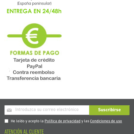
Inscríbase
Suscribirse
a
nuestro
He leído y acepto la
Política de privacidad
y las
Condiciones de uso
boletín
ATENCIÓN AL CLIENTE
de