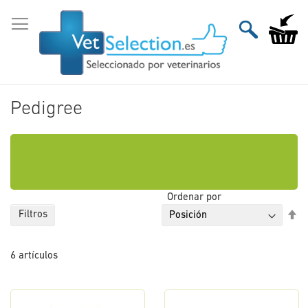
Ir
al
Mi carri
contenido
Pedigree
Ordenar por
Fi
Filtros
Di
De
6
artículos