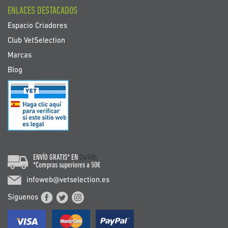
ENLACES DESTACADOS
Espacio Criadores
Club VetSelection
Marcas
Blog
ENVÍO GRATIS* EN
24/48h
*Compras superiores a 50€
infoweb@vetselection.es
Síguenos