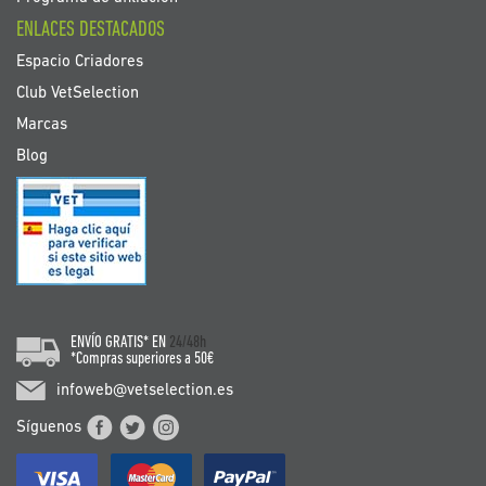
ENLACES DESTACADOS
Espacio Criadores
Club VetSelection
Marcas
Blog
ENVÍO GRATIS* EN
24/48h
*Compras superiores a 50€
infoweb@vetselection.es
Síguenos