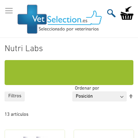
Ir
al
Mi carri
contenido
Nutri Labs
Ordenar por
Fi
Filtros
Di
De
13
artículos