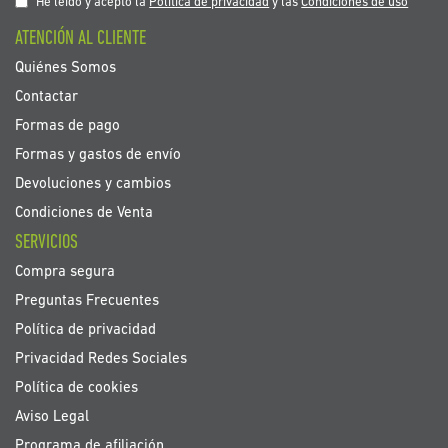
nuestro
He leído y acepto la
Política de privacidad
y las
Condiciones de uso
boletín
ATENCIÓN AL CLIENTE
de
noticias:
Quiénes Somos
Contactar
Formas de pago
Formas y gastos de envío
Devoluciones y cambios
Condiciones de Venta
SERVICIOS
Compra segura
Preguntas Frecuentes
Política de privacidad
Privacidad Redes Sociales
Política de cookies
Aviso Legal
Programa de afiliación