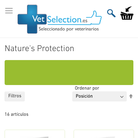
Ir
al
Mi carri
contenido
Nature's Protection
Ordenar por
Fi
Filtros
Di
De
16
artículos