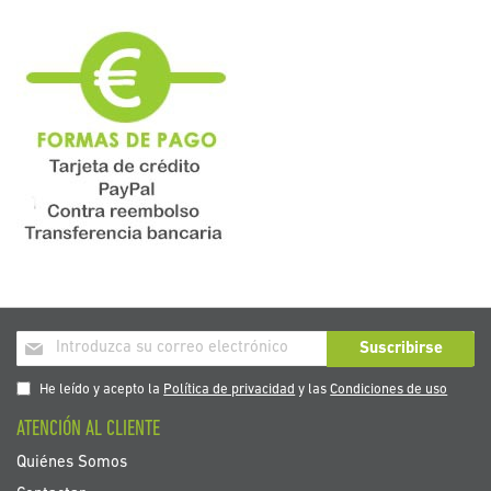
Inscríbase
Suscribirse
a
nuestro
He leído y acepto la
Política de privacidad
y las
Condiciones de uso
boletín
ATENCIÓN AL CLIENTE
de
noticias:
Quiénes Somos