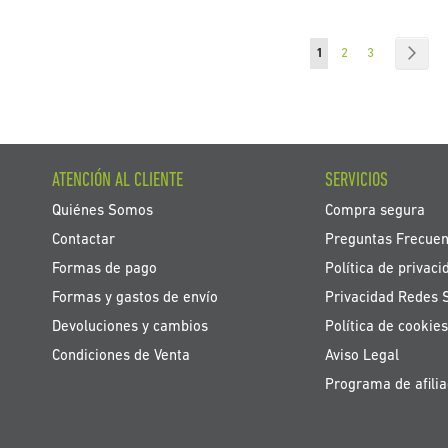
Página
Actualmente estás ley
Página
Página
Pági
Sigu
1
2
3
ATENCIÓN AL CLIENTE
SERVICIOS
Quiénes Somos
Compra segura
Contactar
Preguntas Frecuen
Formas de pago
Política de privaci
Formas y gastos de envío
Privacidad Redes 
Devoluciones y cambios
Política de cookies
Condiciones de Venta
Aviso Legal
Programa de afilia