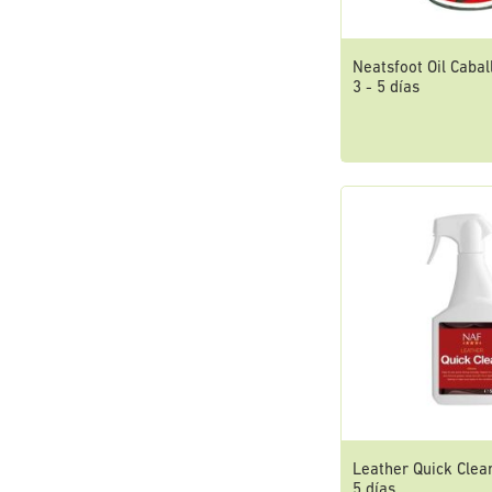
Neatsfoot Oil Cabal
3 - 5 días
Leather Quick Clean
5 días