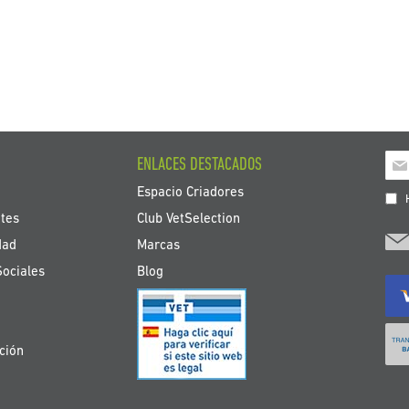
endo página
na
iente
Ins
ENLACES DESTACADOS
a
Espacio Criadores
nue
H
bole
tes
Club VetSelection
de
dad
Marcas
noti
Sociales
Blog
ción