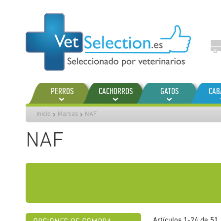
Ir
al
contenido
PERROS
CACHORROS
GATOS
CAB
Inicio
Marcas
NAF
NAF
Artículos
1
-
24
de
51