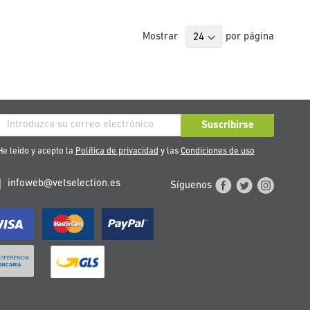
Mostrar
por página
críbase
Suscribirse
stro
e leído y acepto la
Política de privacidad
y las
Condiciones de uso
tín
infoweb@vetselection.es
Síguenos
cias: