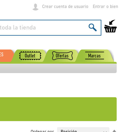
Crear cuenta de usuario
Entrar
Mi carrito de
ES
Outlet
Ofertas
Marcas
Fijar