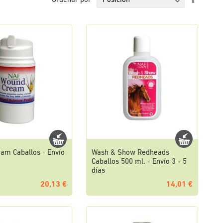
Ordenar por
Direcci
Descen
am Caballos - Envío
Wash & Show Redheads
Caballos 500 ml. - Envío 3 - 5
días
20,13 €
14,01 €