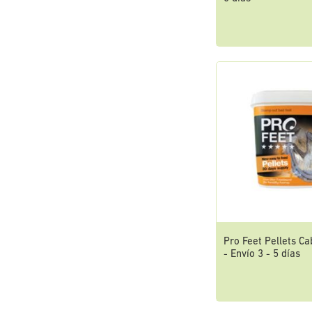
Pro Feet Pellets Ca
- Envío 3 - 5 días