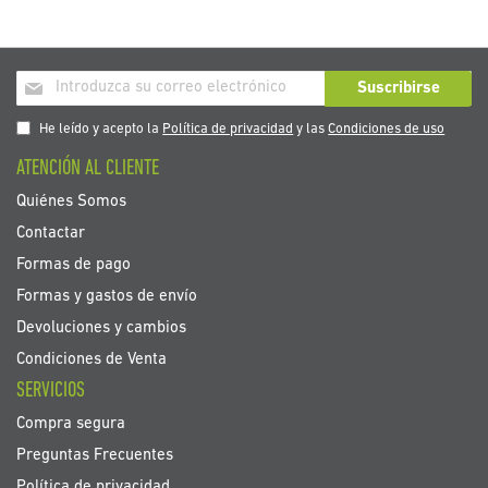
Inscríbase
Suscribirse
a
nuestro
He leído y acepto la
Política de privacidad
y las
Condiciones de uso
boletín
ATENCIÓN AL CLIENTE
de
noticias:
Quiénes Somos
Contactar
Formas de pago
Formas y gastos de envío
Devoluciones y cambios
Condiciones de Venta
SERVICIOS
Compra segura
Preguntas Frecuentes
Política de privacidad