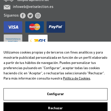
infoweb@vetselection.es
Síguenos
Utilizamos cookies propias y de terceros con fines analíticos y para
mostrarte publicidad personalizada en función de un perfil elaborado
BELGIË / BELGIQUE
a partir de tus hábitos de navegación. Puedes personalizar tus
DEUTSCHLAND
preferencias pulsando en "Configurar", aceptar todas las cookies
ESPAÑA
haciendo clic en "Aceptar", o rechazarlas seleccionando "Rechazar".
Para más información consulta nuestra
Política de Cookies
.
FRANCE
ITALIA
NEDERLAND
Configurar
ÖSTERREICH
Utilizamos cookies propias y de terceros para realizar el análisis de la
navegación de los usuarios y de este modo poder ofrecer un mejor
PORTUGAL
Rechazar