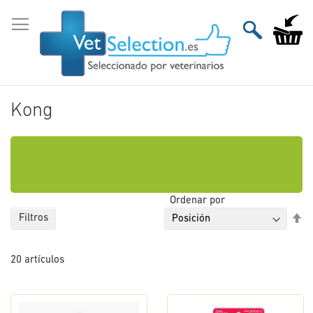
Ir
al
Mi carri
contenido
Kong
Ordenar por
Fi
Filtros
Di
De
20
artículos