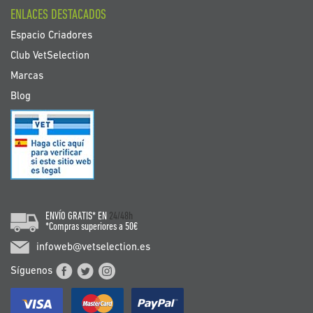
ENLACES DESTACADOS
Espacio Criadores
Club VetSelection
Marcas
Blog
ENVÍO GRATIS* EN
24/48h
*Compras superiores a 50€
infoweb@vetselection.es
Síguenos