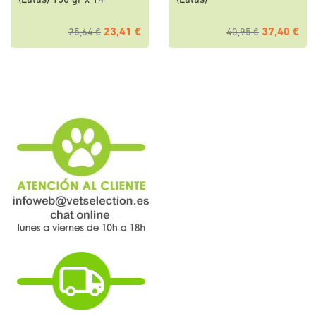
(Latas) 150 gr x 14
(Latas)
23,41 €
37,40 €
25,64 €
40,95 €