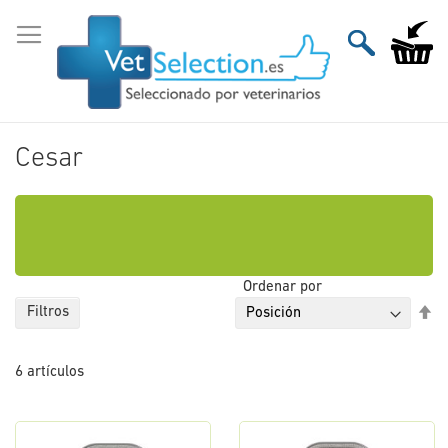
Ir
al
Mi carri
contenido
Cesar
Ordenar por
Fi
Filtros
Di
De
6
artículos