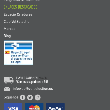
Programa de afiliación
ENLACES DESTACADOS
Espacio Criadores
Club VetSelection
Marcas
Blog
ENVÍO GRATIS* EN
24/48h
*Compras superiores a 50€
infoweb@vetselection.es
Síguenos