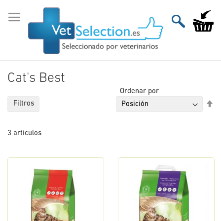
Ir
al
Mi carri
contenido
Cat's Best
Ordenar por
Fi
Filtros
Di
De
3
artículos