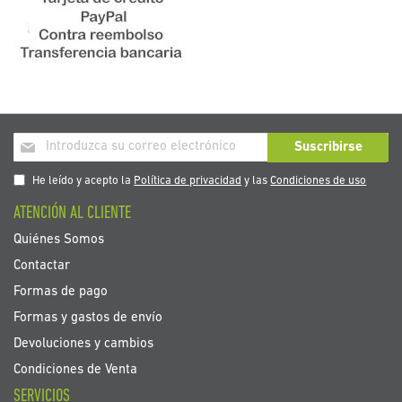
Inscríbase
Suscribirse
a
nuestro
He leído y acepto la
Política de privacidad
y las
Condiciones de uso
boletín
ATENCIÓN AL CLIENTE
de
noticias:
Quiénes Somos
Contactar
Formas de pago
Formas y gastos de envío
Devoluciones y cambios
Condiciones de Venta
SERVICIOS