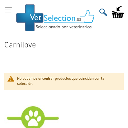
Ir
al
Mi carri
contenido
Carnilove
No podemos encontrar productos que coincidan con la
selección.