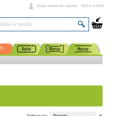
Crear cuenta de usuario
Entrar
Mi carrito de
ES
Outlet
Ofertas
Marcas
Fijar