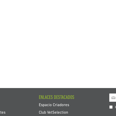
Ins
ENLACES DESTACADOS
a
Espacio Criadores
nue
H
bole
tes
Club VetSelection