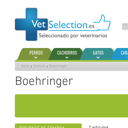
Ir
al
contenido
PERROS
CACHORROS
GATOS
CAB
Inicio
Marcas
Boehringer
Boehringer
2
artículos