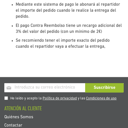
Mediante este sistema de pago le abonará al repartidor
el importe del pedido cuando le realice la entrega del
pedido.
El pago Contra Reembolso tiene un recargo adicional del
3% del valor del pedido (con un mínimo de 2€)
Se recomiendo tener el importe exacto del pedido
cuando el repartidor vaya a efectuar la entrega,
Inscríbase
Suscribirse
a
nuestro
He leído y acepto la
Política de privacidad
y las
Condiciones de uso
boletín
ATENCIÓN AL CLIENTE
de
noticias:
Quiénes Somos
Contactar